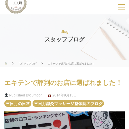
SPメニ
ュ
ー
Blog
展
スタッフブログ
開
用
ボ
スタッフブログ
エキテンで評判のお店に選ばれました！
タ
ン
エキテンで評判のお店に選ばれました！
Published By: 3moon
2014年9月15日
三日月の日常
三日月鍼灸マッサージ整体院のブログ