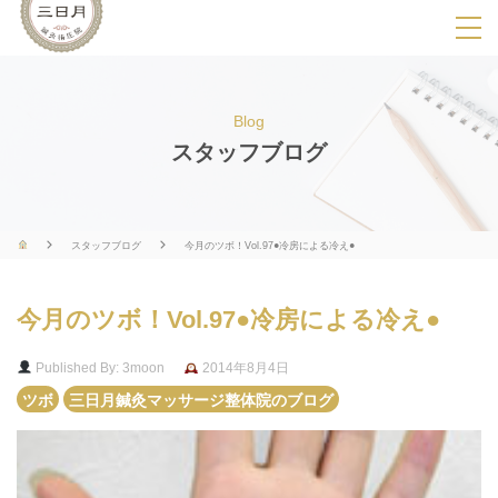
SPメニ
ュ
ー
Blog
展
スタッフブログ
開
用
ボ
スタッフブログ
今月のツボ！Vol.97●冷房による冷え●
タ
ン
今月のツボ！Vol.97●冷房による冷え●
Published By: 3moon
2014年8月4日
ツボ
三日月鍼灸マッサージ整体院のブログ