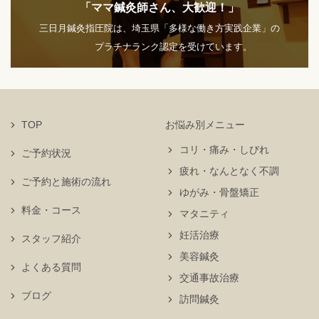
「ママ鍼灸師さん、大歓迎！」
三日月鍼灸指圧院は、埼玉県「多様な働き方実践企業」の
プラチナランク認定を受けています。
TOP
お悩み別メニュー
コリ・痛み・しびれ
ご予約状況
疲れ・なんとなく不調
ご予約と施術の流れ
ゆがみ・骨盤矯正
料金・コース
マタニティ
妊活治療
スタッフ紹介
美容鍼灸
よくある質問
交通事故治療
ブログ
訪問鍼灸