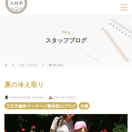
SPメニ
ュ
ー
Blog
展
スタッフブログ
開
用
ボ
スタッフブログ
夏の冷え取り
タ
ン
夏の冷え取り
Published By: 3moon
2014年7月6日
三日月鍼灸マッサージ整体院のブログ
＠嫁