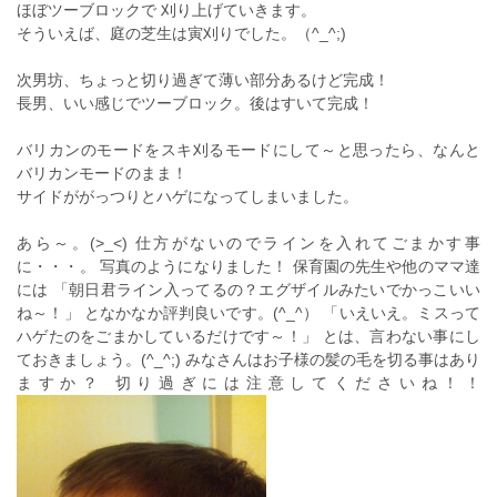
ほぼツーブロックで 刈り上げていきます。
そういえば、庭の芝生は寅刈りでした。（^_^;)
次男坊、ちょっと切り過ぎて薄い部分あるけど完成！
長男、いい感じでツーブロック。後はすいて完成！
バリカンのモードをスキ刈るモードにして～と思ったら、なんと
バリカンモードのまま！
サイドががっつりとハゲになってしまいました。
あら～。(>_<) 仕方がないのでラインを入れてごまかす事
に・・・。 写真のようになりました！ 保育園の先生や他のママ達
には 「朝日君ライン入ってるの？エグザイルみたいでかっこいい
ね～！」 となかなか評判良いです。(^_^） 「いえいえ。ミスって
ハゲたのをごまかしているだけです～！」 とは、言わない事にし
ておきましょう。(^_^;) みなさんはお子様の髪の毛を切る事はあり
ますか？ 切り過ぎには注意してくださいね！！