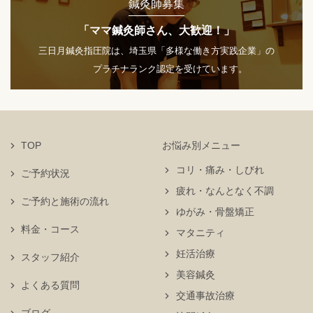
鍼灸師募集
「ママ鍼灸師さん、大歓迎！」
三日月鍼灸指圧院は、埼玉県「多様な働き方実践企業」の
プラチナランク認定を受けています。
TOP
お悩み別メニュー
コリ・痛み・しびれ
ご予約状況
疲れ・なんとなく不調
ご予約と施術の流れ
ゆがみ・骨盤矯正
料金・コース
マタニティ
妊活治療
スタッフ紹介
美容鍼灸
よくある質問
交通事故治療