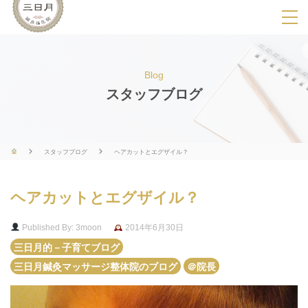
SPメニ
ュ
ー
Blog
展
スタッフブログ
開
用
ボ
スタッフブログ
ヘアカットとエグザイル？
タ
ン
ヘアカットとエグザイル？
Published By: 3moon
2014年6月30日
三日月的－子育てブログ
三日月鍼灸マッサージ整体院のブログ
＠院長