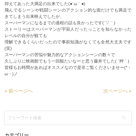
抑えてあった大満足の出来でした(●´ω｀●)
飛んでるシーンや戦闘シーンのアクション的な面だけでも満足で
きてしまう出来映えでしたが、
スーパーマンになるまでの過程の話も良かったです(´▽｀)
ストーリーはスーパーマンが宇宙人だったっことを知らなかった
レベルの自分が観ても
理解できるくらいだったので事前知識がなくても全然大丈夫です
(笑)
スーパーマンの苦悩や魅力的なアクションシーンの数々で
久しぶりに映画館でもう一回観たいなーと思う藤井でした( ´艸｀)
皆様もお時間があればオススメなので是非ご覧くださいませー(*・
ω・)ノ
«
前ページへ
次ページへ
»
カテゴリー