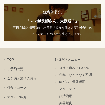
鍼灸師募集
「ママ鍼灸師さん、大歓迎！」
三日月鍼灸指圧院は、埼玉県「多様な働き方実践企業」の
プラチナランク認定を受けています。
TOP
お悩み別メニュー
コリ・痛み・しびれ
ご予約状況
疲れ・なんとなく不調
ご予約と施術の流れ
ゆがみ・骨盤矯正
料金・コース
マタニティ
妊活治療
スタッフ紹介
美容鍼灸