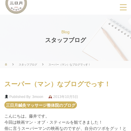
SPメニ
ュ
ー
Blog
展
スタッフブログ
開
用
ボ
スタッフブログ
スーパー（マン）なブログでっす！
タ
ン
スーパー（マン）なブログでっす！
Published By: 3moon
2013年10月5日
三日月鍼灸マッサージ整体院のブログ
こんにちは。藤井です。
今回は映画マン・オブ・スティールを観てきました！
俗に言うスーパーマンの映画なのですが、自分のツボをグッ！と