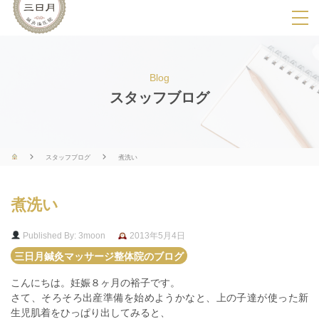
SPメニ
ュ
ー
Blog
展
スタッフブログ
開
用
ボ
スタッフブログ
煮洗い
タ
ン
煮洗い
Published By: 3moon
2013年5月4日
三日月鍼灸マッサージ整体院のブログ
こんにちは。妊娠８ヶ月の裕子です。
さて、そろそろ出産準備を始めようかなと、上の子達が使った新
生児肌着をひっぱり出してみると、