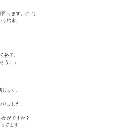
ります。(^_^)
いう始末。
公裕子。
そう。」
感じます。
おりました。
いかがですか？
揃ってます。