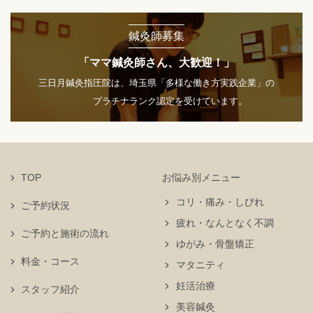
鍼灸師募集
「ママ鍼灸師さん、大歓迎！」
三日月鍼灸指圧院は、埼玉県「多様な働き方実践企業」の
プラチナランク認定を受けています。
TOP
お悩み別メニュー
コリ・痛み・しびれ
ご予約状況
疲れ・なんとなく不調
ご予約と施術の流れ
ゆがみ・骨盤矯正
料金・コース
マタニティ
妊活治療
スタッフ紹介
美容鍼灸