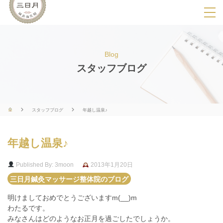
SPメニ
ュ
ー
Blog
展
スタッフブログ
開
用
ボ
スタッフブログ
年越し温泉♪
タ
ン
年越し温泉♪
Published By: 3moon
2013年1月20日
三日月鍼灸マッサージ整体院のブログ
明けましておめでとうございますm(__)m
わたるです。
みなさんはどのようなお正月を過ごしたでしょうか。