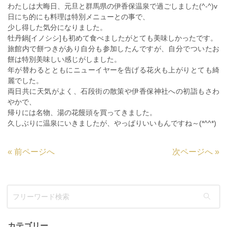
わたしは大晦日、元旦と群馬県の伊香保温泉で過ごしました(^-^)v
日にち的にも料理は特別メニューとの事で、
少し得した気分になりました。
牡丹鍋[イノシシ]も初めて食べましたがとても美味しかったです。
旅館内で餅つきがあり自分も参加したんですが、自分でついたお
餅は特別美味しい感じがしました。
年が替わるとともにニューイヤーを告げる花火も上がりとても綺
麗でした。
両日共に天気がよく、石段街の散策や伊香保神社への初詣もさわ
やかで、
帰りには名物、湯の花饅頭を買ってきました。
久しぶりに温泉にいきましたが、やっぱりいいもんですね～(*^^*)
«
前ページへ
次ページへ
»
カテゴリー