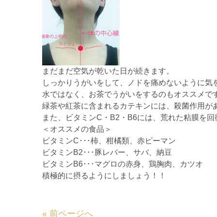
まだまだ空気が乾いた日が続きます。
しっかりうがいをして、ノドを痛めないように気
水ではなく、お茶でうがいをするのもオススメです
緑茶や紅茶に含まれるカテキンには、殺菌作用が
また、ビタミンC・B2・B6には、荒れた粘膜を
＜オススメの食品＞
ビタミンC･･･柿、柑橘類、赤ピーマン
ビタミンB2･･･豚レバー、サバ、納豆
ビタミンB6･･･マグロの赤身、鶏胸肉、カツオ
積極的に摂るようにしましょう！！
«
前ページへ