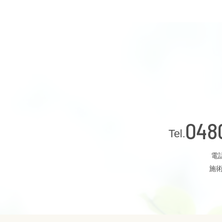
048
電話
施術