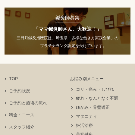
鍼灸師募集
「ママ鍼灸師さん、大歓迎！」
三日月鍼灸指圧院は、埼玉県「多様な働き方実践企業」の
プラチナランク認定を受けています。
TOP
お悩み別メニュー
コリ・痛み・しびれ
ご予約状況
疲れ・なんとなく不調
ご予約と施術の流れ
ゆがみ・骨盤矯正
料金・コース
マタニティ
妊活治療
スタッフ紹介
美容鍼灸