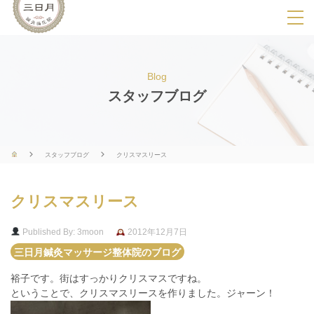
SPメニ
ュ
ー
Blog
展
スタッフブログ
開
用
ボ
スタッフブログ
クリスマスリース
タ
ン
クリスマスリース
Published By: 3moon
2012年12月7日
三日月鍼灸マッサージ整体院のブログ
裕子です。街はすっかりクリスマスですね。
ということで、クリスマスリースを作りました。ジャーン！