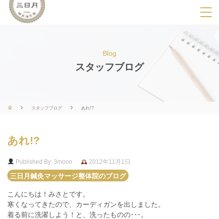
SPメニ
ュ
ー
Blog
展
スタッフブログ
開
用
ボ
スタッフブログ
あれ!?
タ
ン
あれ!?
Published By: 3moon
2012年11月1日
三日月鍼灸マッサージ整体院のブログ
こんにちは！みさとです。
寒くなってきたので、カーディガンを出しました。
着る前に洗濯しよう！と、洗ったものの･･･。