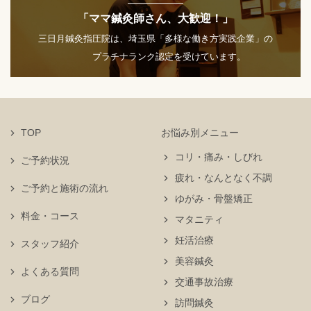
「ママ鍼灸師さん、大歓迎！」
三日月鍼灸指圧院は、埼玉県「多様な働き方実践企業」の
プラチナランク認定を受けています。
TOP
お悩み別メニュー
コリ・痛み・しびれ
ご予約状況
疲れ・なんとなく不調
ご予約と施術の流れ
ゆがみ・骨盤矯正
料金・コース
マタニティ
妊活治療
スタッフ紹介
美容鍼灸
よくある質問
交通事故治療
ブログ
訪問鍼灸