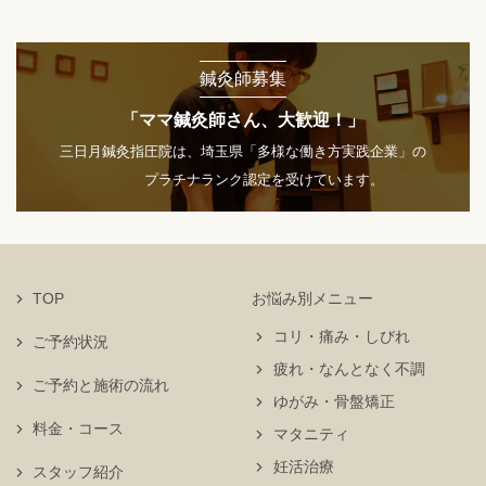
鍼灸師募集
「ママ鍼灸師さん、大歓迎！」
三日月鍼灸指圧院は、埼玉県「多様な働き方実践企業」の
プラチナランク認定を受けています。
TOP
お悩み別メニュー
コリ・痛み・しびれ
ご予約状況
疲れ・なんとなく不調
ご予約と施術の流れ
ゆがみ・骨盤矯正
料金・コース
マタニティ
妊活治療
スタッフ紹介