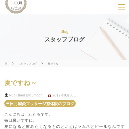
SPメニ
ュ
ー
Blog
展
スタッフブログ
開
用
ボ
スタッフブログ
夏ですね～
タ
ン
夏ですね～
Published By: 3moon
2012年8月30日
三日月鍼灸マッサージ整体院のブログ
こんにちは、わたるです。
毎日暑いですね。
夏になると飲みたくなるものといえばラムネとビールなんです