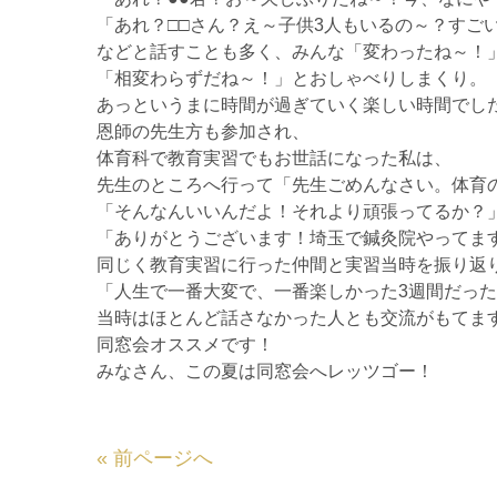
「あれ？□□さん？え～子供3人もいるの～？すご
などと話すことも多く、みんな「変わったね～！
「相変わらずだね～！」とおしゃべりしまくり。
あっというまに時間が過ぎていく楽しい時間でし
恩師の先生方も参加され、
体育科で教育実習でもお世話になった私は、
先生のところへ行って「先生ごめんなさい。体育
「そんなんいいんだよ！それより頑張ってるか？
「ありがとうございます！埼玉で鍼灸院やってま
同じく教育実習に行った仲間と実習当時を振り返
「人生で一番大変で、一番楽しかった3週間だっ
当時はほとんど話さなかった人とも交流がもてま
同窓会オススメです！
みなさん、この夏は同窓会へレッツゴー！
«
前ページへ