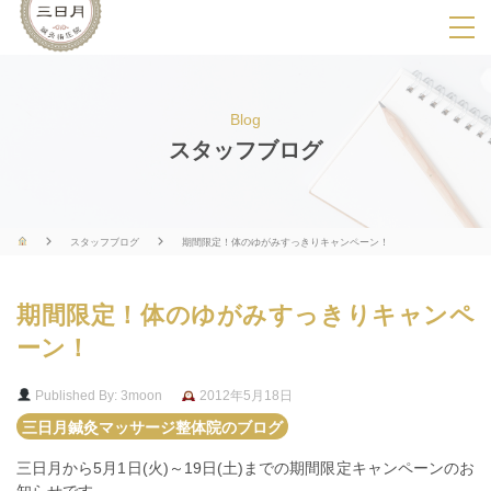
SPメニ
ュ
ー
Blog
展
スタッフブログ
開
用
ボ
スタッフブログ
期間限定！体のゆがみすっきりキャンペーン！
タ
ン
期間限定！体のゆがみすっきりキャンペ
ーン！
Published By: 3moon
2012年5月18日
三日月鍼灸マッサージ整体院のブログ
三日月から5月1日(火)～19日(土)までの期間限定キャンペーンのお