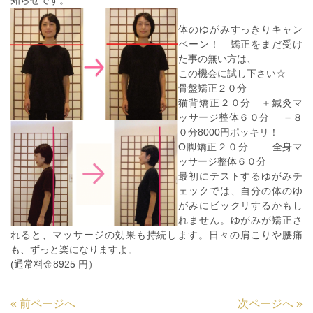
知らせです。
体のゆがみすっきりキャン
ペーン！ 矯正をまだ受け
た事の無い方は、
この機会に試し下さい☆
骨盤矯正２０分
猫背矯正２０分 ＋鍼灸マ
ッサージ整体６０分 ＝８
０分8000円ポッキリ！
O脚矯正２０分 全身マ
ッサージ整体６０分
最初にテストするゆがみチ
ェックでは、自分の体のゆ
がみにビックリするかもし
れません。ゆがみが矯正さ
れると、マッサージの効果も持続します。日々の肩こりや腰痛
も、ずっと楽になりますよ。
(通常料金8925 円）
«
前ページへ
次ページへ
»