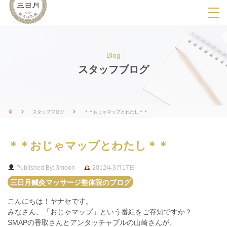
SPメニ
ュ
ー
Blog
展
スタッフブログ
開
用
ボ
スタッフブログ
＊＊おじゃマップとわたし＊＊
タ
ン
＊＊おじゃマップとわたし＊＊
Published By: 3moon
2012年3月17日
三日月鍼灸マッサージ整体院のブログ
こんにちは！ヤナセです。
みなさん、「おじゃマップ」という番組をご存知ですか？
SMAPの香取さんとアンタッチャブルの山崎さんが、