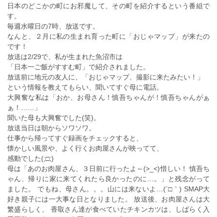
日本のどこかの町にお邪魔して、その町を紹介するという番組で
す。
毎週水曜日の7時、放送です。
なんと、２月に私の生まれ育った町に「おじゃマップ」が来たの
です！
放送は2/29で、私が生まれた魚沼市は
「日本一ご飯がすすむ町」で紹介されました。
放送前に地元の友人に、「おじゃマップ、撮影に来たみたい！」
という情報を教えてもらい、聞いてすぐ母に電話。
大興奮な私は「おか、お母さん！慎吾ちゃんが！慎吾ちゃんがぁ
ぁ！……」
聞いた母も大興奮でした(笑)。
放送当日は朝からソワソワ。
仕事から帰ってすぐ録画をチェックすると、
懐かしい風景や、よく行くお肉屋さんが映ってて、
感動でした(;□;)
母は「あのお肉屋さん、３日前に行ったよ～(>_<)惜しい！ 慎吾ち
ゃん、帰りに家に来てくれたら良かったのに…。」と残念がって
ました。 でもね、母さん。。。山には来ないよ…(´□｀) SMAP大
好き親子には一大事な日となりました。 放送後、お肉屋さんは大
繁盛らしく、 香取さん達が食べていたチキンカツは、しばらく入