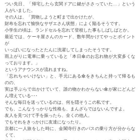
つい先日、「帰宅したら玄関ドアに鍵がささっていた…」という
人がいました。
その人は、「買物しようと町まで出かけたが、
財布を忘れて愉快なサザエさん状態」によく陥るそうです。
小学生の頃は、ランドセルを忘れて登校した事もしばしばとか。
最近では、ケーキ屋さんのカード、数年間かけてやっとポイント
が
いっぱいになったとたんに洗濯してしまったそうです。
雨上がりに電車に乗っていると「本日傘のお忘れ物が大変多くな
っております。」
というアナウンスが流れますね。
「忘れちゃいけない」と、手元にある傘をきちんと持って帰るも
のの、
実は手ぶらで出かけていて、誰の物かわからない傘が家にどんど
ん増えている･･･
そんな毎日を送っているのは、何を隠そうこの私です。
でも、こんなうっかりな性格も、まんざらではないんですよ。
友人を見つけて手を振ったら、全くの他人。
でもそれをきっかけに友達になったり。
京都に一人旅をした時に、金閣寺行きのバスの乗り方が分からな
くて、