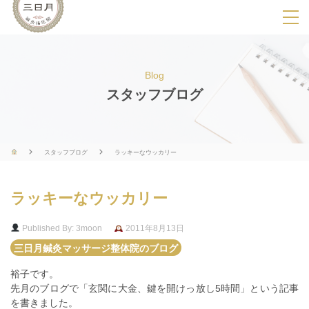
SPメニ
ュ
ー
Blog
展
スタッフブログ
開
用
ボ
スタッフブログ
ラッキーなウッカリー
タ
ン
ラッキーなウッカリー
Published By: 3moon
2011年8月13日
三日月鍼灸マッサージ整体院のブログ
裕子です。
先月のブログで「玄関に大金、鍵を開けっ放し5時間」という記事
を書きました。