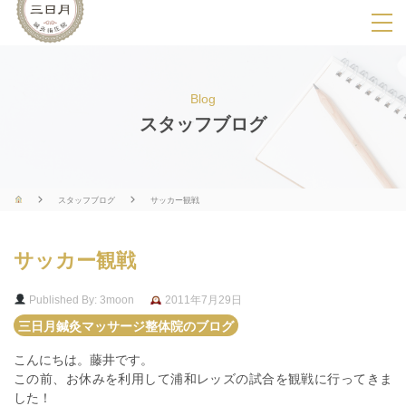
SPメニ
ュ
ー
Blog
展
スタッフブログ
開
用
ボ
スタッフブログ
サッカー観戦
タ
ン
サッカー観戦
Published By: 3moon
2011年7月29日
三日月鍼灸マッサージ整体院のブログ
こんにちは。藤井です。
この前、お休みを利用して浦和レッズの試合を観戦に行ってきま
した！