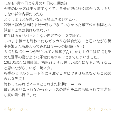
しかも6月22日と今月の13日の二回(笑)
今季のレッズは中々勝てなくて、自分が観に行く試合もスッキリ
しない試合内容だったら
どうしようとか思いながら埼玉スタジアムへ。
22日の試合は当時まだ一勝もできていなかった最下位の福岡との
試合！これは負けられない！
前半はあまりパッとしない内容で０―０で終了。
このまま後半も終わったらガッカリな試合だな～と思いながら後
半を迎えたら終わってみれば３―０の快勝(・∀・)
３点も得点シーンが見られて大興奮(*´Д`)しかも１点目は得点を決
めた選手の喜びように不覚にもウルッときてしまいました。
13日の試合は川崎戦。福岡戦よりも厳しい試合になるだろうなぁ
と思いながら、いざ、埼スタ。
相手のミドルシュート等に何度かヒヤヒヤさせられながらこの試
合も０失点！
終わってみれば２―０とこれまた快勝(*・ω・)b
最近あまり見られなかったレッズの勝利を二度も観られて大満足
な夏の暑い日でした。
«
前ページへ
次ページへ
»