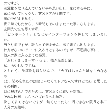
のですが、
洗濯物を取り込んでいない事を思い出し、家に寄る事に。
家に着いてビックリ。玄関ドアが全開です。
家の中がまる見え。
夜７時でしたから、５時間もそのままだった事になります。
玄関先で立ち尽くす私･･･。
『ピンポーン！』となぜかインターフォンを押してしまいまし
た。
当たり前ですが、誰も出て来ません。出て来ても困ります。
仕方がないので、中に入ろうとするのですが、不思議な事に、
他人の家に入るような感覚。
『おじゃましまーす･･･』と、抜き足差し足。
私、あやしいですね。
ともかく、洗濯物を取り込んで、『今度はちゃんと鍵をしめなき
ゃ！
(ま、閉め忘れたのは鍵じゃなくてドアなんですけどね)』と思った
その瞬間、
目に飛び込んできたのは、玄関近くに置いた封筒…
それは昨日、もらったばかりのお給料。
決して多くはないですが、無くなったら生活できない院長と私二
人分のお給料。