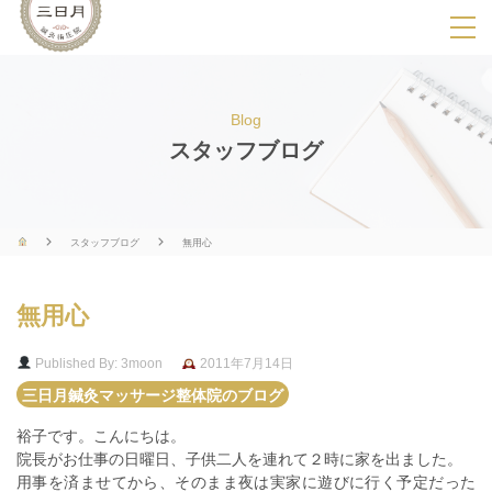
SPメニ
ュ
ー
Blog
展
スタッフブログ
開
用
ボ
スタッフブログ
無用心
タ
ン
無用心
Published By: 3moon
2011年7月14日
三日月鍼灸マッサージ整体院のブログ
裕子です。こんにちは。
院長がお仕事の日曜日、子供二人を連れて２時に家を出ました。
用事を済ませてから、そのまま夜は実家に遊びに行く予定だった