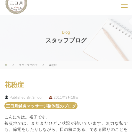
SPメニ
ュ
ー
Blog
展
スタッフブログ
開
用
ボ
スタッフブログ
花粉症
タ
ン
花粉症
Published By: 3moon
2011年3月18日
三日月鍼灸マッサージ整体院のブログ
こんにちは。裕子です。
被災地では、まだまだひどい状況が続いています。無力な私で
も、節電をしたりしながら、目の前にある、できる限りのことを