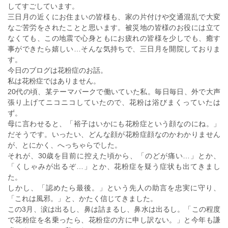
してすごしています。
三日月の近くにお住まいの皆様も、家の片付けや交通混乱で大変
なご苦労をされたことと思います。被災地の皆様のお役には立て
なくても、この地震で心身ともにお疲れの皆様を少しでも、癒す
事ができたら嬉しい…そんな気持ちで、三日月を開院しておりま
す。
今日のブログは花粉症のお話。
私は花粉症ではありません。
20代の頃、某テーマパークで働いていた私。毎日毎日、外で大声
張り上げてニコニコしていたので、花粉は浴びまくっていたは
ず。
母に言わせると、「裕子はいかにも花粉症という顔なのにね。」
だそうです。いったい、どんな顔が花粉症顔なのかわかりません
が、とにかく、へっちゃらでした。
それが、30歳を目前に控えた頃から、「のどが痛い…」とか、
「くしゃみが出るぞ…」とか、花粉症を疑う症状も出てきまし
た。
しかし、「認めたら最後。」という先人の助言を忠実に守り、
「これは風邪。」と、かたく信じてきました。
この3月、涙は出るし、鼻は詰まるし、鼻水は出るし。「この程度
で花粉症を名乗ったら、花粉症の方に申し訳ない。」と今年も謙