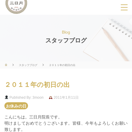
SPメニ
ュ
ー
Blog
展
スタッフブログ
開
用
ボ
スタッフブログ
２０１１年の初日の出
タ
ン
２０１１年の初日の出
Published By: 3moon
2011年1月11日
お休みの日
こんにちは。三日月院長です。
明けましておめでとうございます。皆様、今年もよろしくお願い
致します。