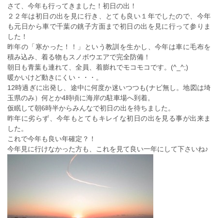
さて、今年も行ってきました！初日の出！
２２年は初日の出を見に行き、とても良い１年でしたので、今年
も元日から車で千葉の銚子方面まで初日の出を見に行って参りま
した！
昨年の「寒かった！！」という教訓を生かし、今年は車に毛布を
積み込み、着る物もスノボウエアで完全防備！
朝日も青葉も連れて、全員、着膨れでモコモコです。(^_^;)
暖かいけど動きにくい・・・。
12時過ぎに出発し、途中に何度か迷いつつも(ナビ無し。地図は埼
玉県のみ）何とか4時頃に海岸の駐車場へ到着。
仮眠して朝6時半からみんなで初日の出を待ちました。
昨年に劣らず、今年もとてもキレイな初日の出を見る事が出来ま
した。
これで今年も良い年確定？！
今年見に行けなかった方も、これを見て良い一年にして下さいね♪