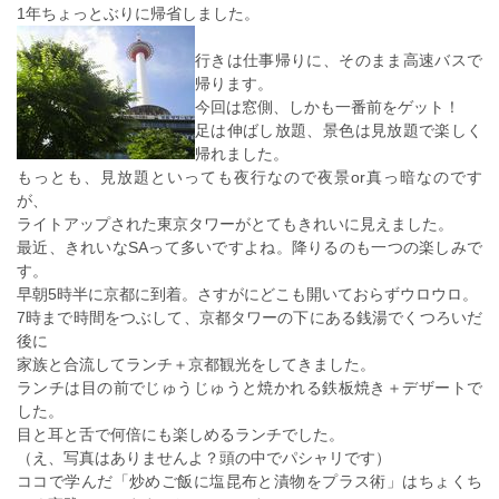
1年ちょっとぶりに帰省しました。
行きは仕事帰りに、そのまま高速バスで
帰ります。
今回は窓側、しかも一番前をゲット！
足は伸ばし放題、景色は見放題で楽しく
帰れました。
もっとも、見放題といっても夜行なので夜景or真っ暗なのです
が、
ライトアップされた東京タワーがとてもきれいに見えました。
最近、きれいなSAって多いですよね。降りるのも一つの楽しみで
す。
早朝5時半に京都に到着。さすがにどこも開いておらずウロウロ。
7時まで時間をつぶして、京都タワーの下にある銭湯でくつろいだ
後に
家族と合流してランチ＋京都観光をしてきました。
ランチは目の前でじゅうじゅうと焼かれる鉄板焼き＋デザートで
した。
目と耳と舌で何倍にも楽しめるランチでした。
（え、写真はありませんよ？頭の中でパシャリです）
ココで学んだ「炒めご飯に塩昆布と漬物をプラス術」はちょくち