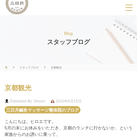
SPメニ
ュ
ー
Blog
展
スタッフブログ
開
用
ボ
スタッフブログ
京都観光
タ
ン
京都観光
Published By: 3moon
2010年6月15日
三日月鍼灸マッサージ整体院のブログ
こんにちは。ヒロエです。
5月の末にお休みをいただき、京都のランチに行かないか、という
家族からのお誘いに乗って、