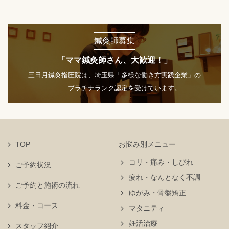
鍼灸師募集
「ママ鍼灸師さん、大歓迎！」
三日月鍼灸指圧院は、埼玉県「多様な働き方実践企業」の
プラチナランク認定を受けています。
TOP
お悩み別メニュー
コリ・痛み・しびれ
ご予約状況
疲れ・なんとなく不調
ご予約と施術の流れ
ゆがみ・骨盤矯正
料金・コース
マタニティ
妊活治療
スタッフ紹介