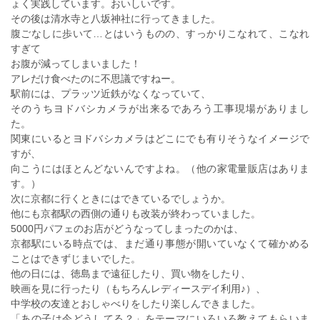
ょく実践しています。おいしいです。
その後は清水寺と八坂神社に行ってきました。
腹ごなしに歩いて…とはいうものの、すっかりこなれて、こなれ
すぎて
お腹が減ってしまいました！
アレだけ食べたのに不思議ですねー。
駅前には、プラッツ近鉄がなくなっていて、
そのうちヨドバシカメラが出来るであろう工事現場がありまし
た。
関東にいるとヨドバシカメラはどこにでも有りそうなイメージで
すが、
向こうにはほとんどないんですよね。（他の家電量販店はありま
す。）
次に京都に行くときにはできているでしょうか。
他にも京都駅の西側の通りも改装が終わっていました。
5000円パフェのお店がどうなってしまったのかは、
京都駅にいる時点では、まだ通り事態が開いていなくて確かめる
ことはできずじまいでした。
他の日には、徳島まで遠征したり、買い物をしたり、
映画を見に行ったり（もちろんレディースデイ利用♪）、
中学校の友達とおしゃべりをしたり楽しんできました。
「あの子は今どうしてる？」をテーマにいろいろ教えてもらいま