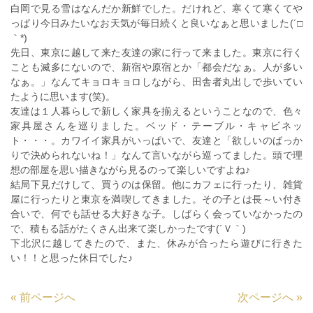
白岡で見る雪はなんだか新鮮でした。だけれど、寒くて寒くてや
っぱり今日みたいなお天気が毎日続くと良いなぁと思いました(´□
｀*)
先日、東京に越して来た友達の家に行って来ました。東京に行く
ことも滅多にないので、新宿や原宿とか「都会だなぁ。人が多い
なぁ。」なんてキョロキョロしながら、田舎者丸出しで歩いてい
たように思います(笑)。
友達は１人暮らしで新しく家具を揃えるということなので、色々
家具屋さんを巡りました。ベッド・テーブル・キャビネッ
ト・・・。カワイイ家具がいっぱいで、友達と「欲しいのばっか
りで決められないね！」なんて言いながら巡ってました。頭で理
想の部屋を思い描きながら見るのって楽しいですよね♪
結局下見だけして、買うのは保留。他にカフェに行ったり、雑貨
屋に行ったりと東京を満喫してきました。その子とは長～い付き
合いで、何でも話せる大好きな子。しばらく会っていなかったの
で、積もる話がたくさん出来て楽しかったです(´Ｖ｀)
下北沢に越してきたので、また、休みが合ったら遊びに行きた
い！！と思った休日でした♪
«
前ページへ
次ページへ
»