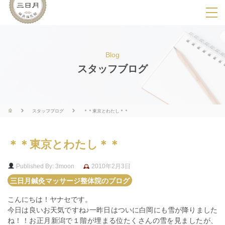
SPメニ
ュ
ー
Blog
展
スタッフブログ
開
用
ボ
スタッフブログ
＊＊東京とわたし＊＊
タ
ン
＊＊東京とわたし＊＊
Published By: 3moon
2010年2月3日
三日月鍼灸マッサージ整体院のブログ
こんにちは！ヤナセです。
今日は良いお天気ですね♪一昨日はついに白岡にも雪が降りました
ね！！お正月新潟で１階が埋まる位たくさんの雪を見ましたが、