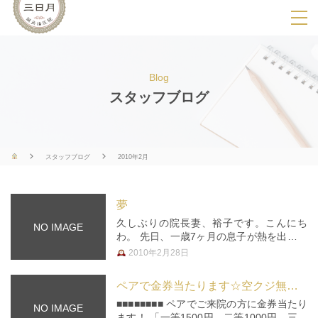
SPメニ
ュ
ー
Blog
展
スタッフブログ
開
用
ボ
スタッフブログ
2010年2月
タ
ン
夢
久しぶりの院長妻、裕子です。こんにち
NO IMAGE
わ。 先日、一歳7ヶ月の息子が熱を出しま
した。 3日間、39度台の熱が続きます。
2010年2月28日
本人も、辛いのでしょう。機嫌の悪い事、
悪い事。 夜もよく眠れないみたいで、眠
ペアで金券当たります☆空クジ無し！2月限定キャンペーン
っては泣き、起きては泣き。…
■■■■■■■■ ペアでご来院の方に金券当たり
NO IMAGE
ます！ 「一等1500円、二等1000円、三等