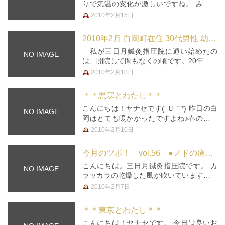
りで気温の変化が激しいですね。 みなさ
んは体調崩していませんか？ 私は、昨日
2010年2月15日
は朝からクシャミ連発でした。 一日中ず
っと鼻がムズムズ、鼻水タラー。 「まさ
2010年2月 白岡町在住 30代男性 幼稚園教諭
か、こ、これは風邪？ま、まさか…
私が三日月鍼灸指圧院に通い始めたの
NO IMAGE
は、開院して間もなくの頃です。20年ほど
腰痛に悩まされていたところ、身近に入り
2010年2月10日
やすい雰囲気の院が開院したので通い始め
ました。こちらに通って3年以上になりま
＊＊悪寒とわたし＊＊
す。 それまでお灸の経験はあ…
こんにちは！ヤナセです(´Ｕ｀*) 昨日の白
NO IMAGE
岡はとても暖かかったですよね♪春の陽気
でした。このまま暖かいと良いなぁなんて
2010年2月10日
思っていたら、今日はまた寒さ逆戻りです
(*_*)残念…。 私は先週、悪寒がして風邪
今月のツボ！ vol.56 ●ノドの痛み●
っぽいなって思う日…
こんにちは。三日月鍼灸指圧院です。 カ
NO IMAGE
ラッカラの乾燥した風が吹いていますね。
毎日のように消防車が乾燥注意報を呼びか
2010年2月7日
けています。 乾燥によりノドが傷つき、
そこからバイキンが入って ノドが痛くな
＊＊東京とわたし＊＊
ることも… 痛くなったらこの…
こんにちは！ヤナセです。 今日は良いお