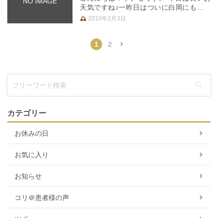
NO IMAGE
天気ですね♪一昨日はついに白岡にも雪が
降りましたね！！お正月新潟で１階が埋ま
2010年2月3日
る位たくさんの雪を見ましたが、白岡で見
る雪はなんだか新鮮でした。だけれど、寒
くて寒くてやっぱり今日みたいな…
1
2
»
カテゴリー
お休みの日
お気に入り
お知らせ
コリ＠患者様の声