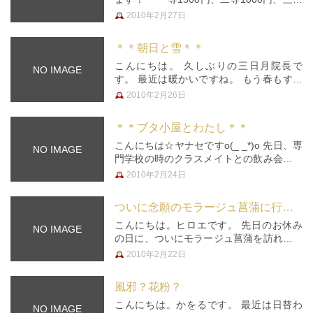
500円」 空クジ無し☆２月限定キャンペー
2010年2月27日
ン！ ■■■■■■■■
＊＊朝日と雪＊＊
こんにちは。 久しぶりの三日月院長で
NO IMAGE
す。 最近は暖かいですね。 もう春もすぐ
そこまで来ているのでしょう。 春は楽し
2010年2月26日
いが花粉症が・・・と考えてしまう院長で
す。 さて、今回のネタは先日お休みをい
＊＊ブタ小屋とわたし＊＊
ただいて旅行に行った時のお話。…
こんにちは☆ヤナセですo(_ _*)o 先日、専
NO IMAGE
門学校の時のクラスメイトとの飲み会があ
りました。 ４人での飲み会で、４人中２
2010年2月24日
人はその日仕事だったので、19時半に待ち
合わせをしました。 場所は千葉に近い東
ついに念願のモラージュ菖蒲に行ってきました
京の小岩という所で…
こんにちは。ヒロエです。 先日のお休み
NO IMAGE
の日に、ついにモラージュ菖蒲を訪れる事
ができました！ 思い起こせば…2年前でし
2010年2月22日
ょうか。 「出来る」という広告をぱどや
電車で目にして、出来たら絶対すぐ行くぞ
風邪？花粉？
ーと思ったものの、 久喜まで…
こんにちは。かをるです。 最近は日替わ
NO IMAGE