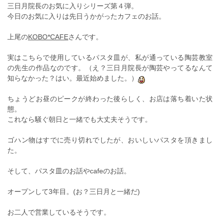
三日月院長のお気に入りシリーズ第４弾。
今日のお気に入りは先日うかがったカフェのお話。
上尾の
KOBO*CAFE
さんです。
実はこちらで使用しているパスタ皿が、私が通っている陶芸教室
の先生の作品なのです。（え？三日月院長が陶芸やってるなんて
知らなかった？はい。最近始めました。）
ちょうどお昼のピークが終わった後らしく、お店は落ち着いた状
態。
これなら騒ぐ朝日と一緒でも大丈夫そうです。
ゴハン物はすでに売り切れでしたが、おいしいパスタを頂きまし
た。
そして、パスタ皿のお話やcafeのお話。
オープンして3年目。(お？三日月と一緒だ)
お二人で営業しているそうです。