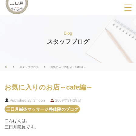
SPメニ
ュ
ー
Blog
展
スタッフブログ
開
用
ボ
スタッフブログ
お気に入りのお店～cafe編～
タ
ン
お気に入りのお店～cafe編～
Published By: 3moon
2009年9月29日
三日月鍼灸マッサージ整体院のブログ
こんばんは。
三日月院長です。