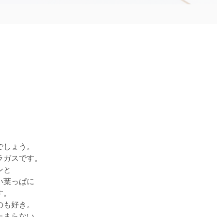
でしょう。
ラガスです。
ンと
い葉っぱに
す。
のも好き。
たまらない。