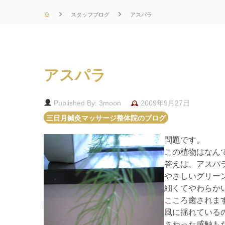
スタッフブログ
アスパラ
アスパラ
Published By: 3moon
2009年9月27日
三日月鍼灸マッサージ整体院のブログ
問題です。
この植物はなん
答えは、アスパ
やさしいグリー
細くてやわらか
こころ癒されま
風に揺れている
さわった感触も