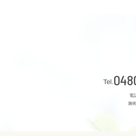
048
電話
施術