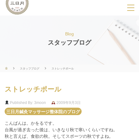
SPメニ
ュ
ー
Blog
展
スタッフブログ
開
用
ボ
スタッフブログ
ストレッチポール
タ
ン
ストレッチポール
Published By: 3moon
2009年9月3日
三日月鍼灸マッサージ整体院のブログ
こんばんは。かをるです。
台風が過ぎ去った後は、いきなり秋で寒いくらいですね。
秋と言えば、食欲の秋。そしてスポーツの秋ですよね。