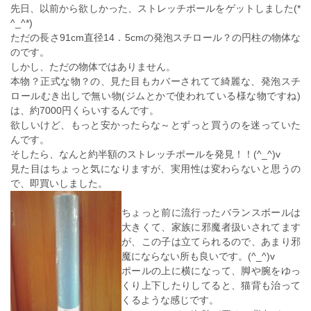
先日、以前から欲しかった、ストレッチポールをゲットしました(*
^_^*)
ただの長さ91cm直径14．5cmの発泡スチロール？の円柱の物体な
のです。
しかし、ただの物体ではありません。
本物？正式な物？の、見た目もカバーされてて綺麗な、発泡スチ
ロールむき出しで無い物(ジムとかで使われている様な物ですね)
は、約7000円くらいするんです。
欲しいけど、もっと安かったらな～とずっと買うのを迷っていた
んです。
そしたら、なんと約半額のストレッチポールを発見！！(^_^)v
見た目はちょっと気になりますが、実用性は変わらないと思うの
で、即買いしました。
ちょっと前に流行ったバランスボールは
大きくて、家族に邪魔者扱いされてます
が、この子は立てられるので、あまり邪
魔にならない所も良いです。(^_^)v
ポールの上に横になって、脚や腕をゆっ
くり上下したりしてると、猫背も治って
くるような感じです。