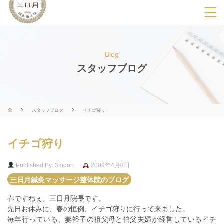
SPメニ
ュ
ー
Blog
展
スタッフブログ
開
用
ボ
スタッフブログ
イチゴ狩り
タ
ン
イチゴ狩り
Published By: 3moon
2009年4月8日
三日月鍼灸マッサージ整体院のブログ
春ですねぇ。三日月院長です。
先日お休みに、春の恒例、イチゴ狩りに行って来ました。
毎年行っている、妻裕子の祖父母と伯父夫婦が経営しているイチ