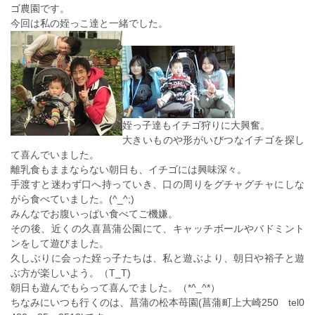
ゴ農園です。
今回は私の姪っこ達と一緒でした。
姪っ子達もイチゴ狩りに大興奮。
大きいものや形がいびつなイチゴを探し
て喜んでいました。
離乳食もままならない朝日も、イチゴには興味深々。
手渡すと迷わず口へ持っていき、口の周りをグチャグチャにしな
がら食べていました。(^_^;)
みんなでお腹いっぱい食べてご機嫌。
その後、近くの久喜菖蒲公園にて、キャッチボールやバドミント
ンをして遊びました。
久しぶりに会った姪っ子たちは、私と遊ぶより、朝日や裕子と遊
ぶ方が楽しいよう。（T_T)
朝日も遊んでもらって喜んでました。（*^_^*）
ちなみにいつも行くのは、菖蒲の松本苺園(菖蒲町上大崎250 tel0