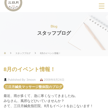
SPメニ
ュ
ー
Blog
展
スタッフブログ
開
用
ボ
スタッフブログ
8月のイベント情報！
タ
ン
8月のイベント情報！
Published By: 3moon
2008年8月24日
三日月鍼灸マッサージ整体院のブログ
最近、雨が多くて、急に寒くなってきましたね。
みなさん、風邪などひいていませんか？
さて、三日月鍼灸指圧院、8月もイベントをおこないます！