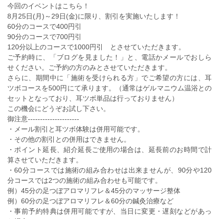
今回のイベントはこちら！
8月25日(月)～29日(金)に限り、割引を実施いたします！
60分のコースで400円引
90分のコースで700円引
120分以上のコースで1000円引 とさせていただきます。
ご予約時に、「ブログを見ました！」と、電話かメールでおしら
せください。ご予約の方のみとさせていただきます。
さらに、期間中に「施術を受けられる方」でご希望の方には、耳
ツボコースを500円にて承ります。（通常はゲルマニウム温浴との
セットとなっており、耳ツボ単品は行っておりません）
この機会にどうぞお試し下さい。
御注意---------------------
・メール割引と耳ツボ体験は併用可能です。
・その他の割引との併用はできません。
・ポイント延長、紹介延長ご使用の場合は、延長前のお時間で計
算させていただきます。
・60分コースでは施術の組み合わせは出来ませんが、90分や120
分コースでは2つの施術の組み合わせも可能です。
例）45分の足つぼアロマリフレ＆45分のマッサージ整体
例）60分の足つぼアロマリフレ＆60分の鍼灸治療など
・事前予約特典は併用可能ですが、当日に変更・遅刻などがあっ