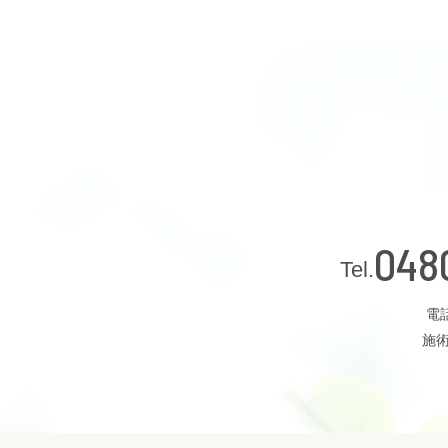
048
電話
施術