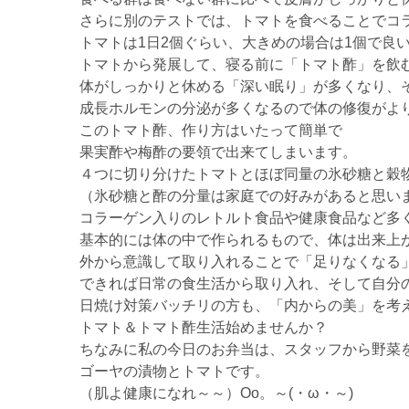
さらに別のテストでは、トマトを食べることでコ
トマトは1日2個ぐらい、大きめの場合は1個で良
トマトから発展して、寝る前に「トマト酢」を飲
体がしっかりと休める「深い眠り」が多くなり、
成長ホルモンの分泌が多くなるので体の修復がよ
このトマト酢、作り方はいたって簡単で
果実酢や梅酢の要領で出来てしまいます。
４つに切り分けたトマトとほぼ同量の氷砂糖と穀
（氷砂糖と酢の分量は家庭での好みがあると思い
コラーゲン入りのレトルト食品や健康食品など多
基本的には体の中で作られるもので、体は出来上
外から意識して取り入れることで「足りなくなる
できれば日常の食生活から取り入れ、そして自分
日焼け対策バッチリの方も、「内からの美」を考
トマト＆トマト酢生活始めませんか？
ちなみに私の今日のお弁当は、スタッフから野菜
ゴーヤの漬物とトマトです。
（肌よ健康になれ～～）Oo。～(・ω・～)