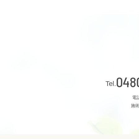
048
電話
施術