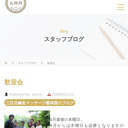
SPメニ
ュ
ー
Blog
展
スタッフブログ
開
用
ボ
スタッフブログ
歓迎会
タ
ン
歓迎会
Published By: 3moon
2008年6月1日
三日月鍼灸マッサージ整体院のブログ
5月最後の木曜日。
6月からは木曜日も診療となりますの