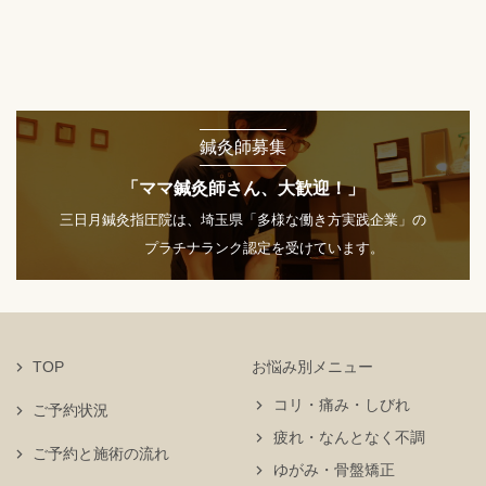
鍼灸師募集
「ママ鍼灸師さん、大歓迎！」
三日月鍼灸指圧院は、埼玉県「多様な働き方実践企業」の
プラチナランク認定を受けています。
TOP
お悩み別メニュー
コリ・痛み・しびれ
ご予約状況
疲れ・なんとなく不調
ご予約と施術の流れ
ゆがみ・骨盤矯正