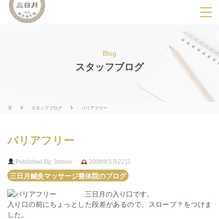
SPメニ
ュ
ー
Blog
展
スタッフブログ
開
用
ボ
スタッフブログ
バリアフリー
タ
ン
バリアフリー
Published By: 3moon
2008年5月22日
三日月鍼灸マッサージ整体院のブログ
三日月の入り口です。
入り口の前にちょっとした段差があるので、スロープ？をつけま
した。