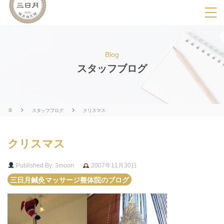
SPメニ
ュ
ー
Blog
展
スタッフブログ
開
用
ボ
スタッフブログ
クリスマス
タ
ン
クリスマス
Published By: 3moon
2007年11月30日
三日月鍼灸マッサージ整体院のブログ