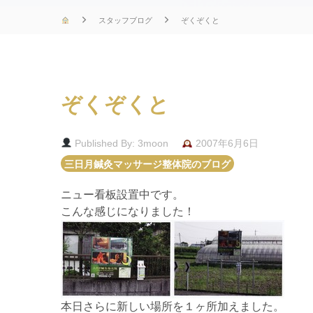
スタッフブログ
ぞくぞくと
ぞくぞくと
Published By: 3moon
2007年6月6日
三日月鍼灸マッサージ整体院のブログ
ニュー看板設置中です。
こんな感じになりました！
本日さらに新しい場所を１ヶ所加えました。