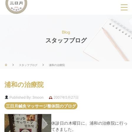
SPメニ
ュ
ー
Blog
展
スタッフブログ
開
用
ボ
スタッフブログ
浦和の治療院
タ
ン
浦和の治療院
Published By: 3moon
2007年5月27日
三日月鍼灸マッサージ整体院のブログ
休診日の木曜日に、浦和の治療院に行っ
てきました。