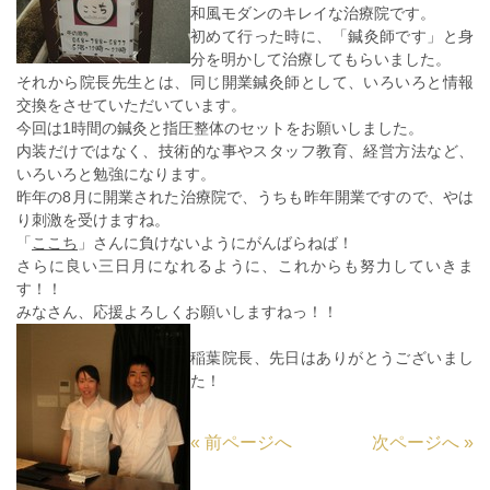
和風モダンのキレイな治療院です。
初めて行った時に、「鍼灸師です」と身
分を明かして治療してもらいました。
それから院長先生とは、同じ開業鍼灸師として、いろいろと情報
交換をさせていただいています。
今回は1時間の鍼灸と指圧整体のセットをお願いしました。
内装だけではなく、技術的な事やスタッフ教育、経営方法など、
いろいろと勉強になります。
昨年の8月に開業された治療院で、うちも昨年開業ですので、やは
り刺激を受けますね。
「
ここち
」さんに負けないようにがんばらねば！
さらに良い三日月になれるように、これからも努力していきま
す！！
みなさん、応援よろしくお願いしますねっ！！
稲葉院長、先日はありがとうございまし
た！
«
前ページへ
次ページへ
»