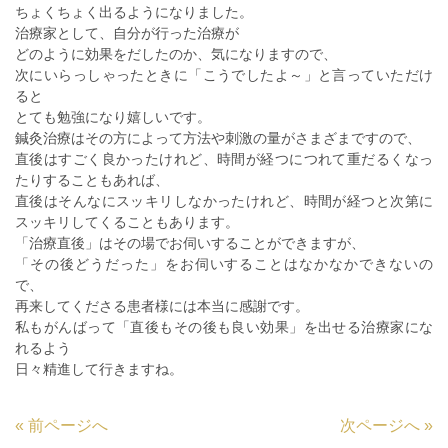
ちょくちょく出るようになりました。
治療家として、自分が行った治療が
どのように効果をだしたのか、気になりますので、
次にいらっしゃったときに「こうでしたよ～」と言っていただけ
ると
とても勉強になり嬉しいです。
鍼灸治療はその方によって方法や刺激の量がさまざまですので、
直後はすごく良かったけれど、時間が経つにつれて重だるくなっ
たりすることもあれば、
直後はそんなにスッキリしなかったけれど、時間が経つと次第に
スッキリしてくることもあります。
「治療直後」はその場でお伺いすることができますが、
「その後どうだった」をお伺いすることはなかなかできないの
で、
再来してくださる患者様には本当に感謝です。
私もがんばって「直後もその後も良い効果」を出せる治療家にな
れるよう
日々精進して行きますね。
«
前ページへ
次ページへ
»