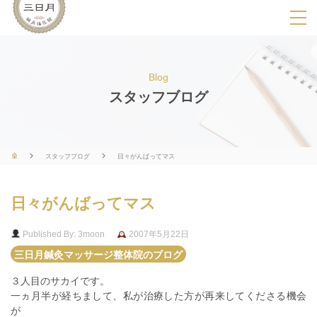
SPメニ
ュ
ー
Blog
展
スタッフブログ
開
用
ボ
スタッフブログ
日々がんばってマス
タ
ン
日々がんばってマス
Published By: 3moon
2007年5月22日
三日月鍼灸マッサージ整体院のブログ
３人目のサカイです。
一ヵ月半が経ちまして、私が治療した方が再来してくださる機会
が