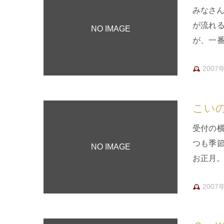
みなさん
が流れ
NO IMAGE
が、一
が気に
2007
こい
受付の
つも季
NO IMAGE
お正月。
ぼり」で
2007