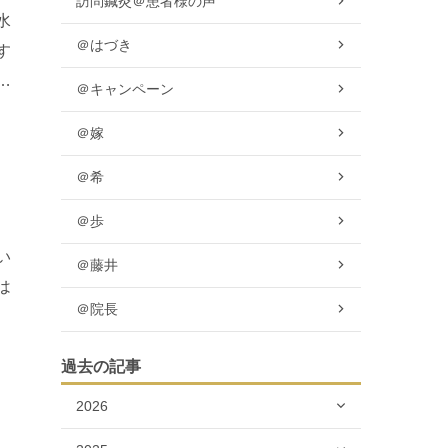
訪問鍼灸＠患者様の声
水
＠はづき
す
音
＠キャンペーン
＠嫁
＠希
＠歩
い
＠藤井
は
＠院長
の
過去の記事
2026