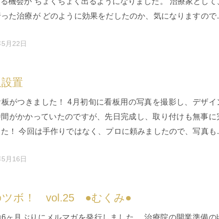
る機会が ちょくちょく出るようになりました。 治療家として
行った治療が どのように効果をだしたのか、気になりますので
らっしゃった…
年5月22日
板設置
看板がつきました！ 4月初旬に看板用の写真を撮影し、デザイ
時間がかかっていたのですが、先日完成し、取り付けも無事に
した！ 今回は手作りではなく、プロに頼みましたので、写真も
分かりやすさを心が…
年5月16日
ツボ！ vol.25 ●むくみ●
約6ヶ月ぶりにメルマガを発行しました。 治療院の開業準備の