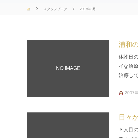
スタッフブログ
2007年5月
浦和
休診日
イな治
NO IMAGE
治療し
て、い
2007
日々
３人目