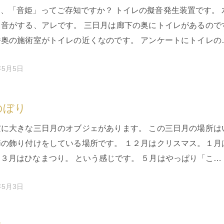
、「音姫」ってご存知ですか？ トイレの擬音発生装置です。 
る音がする、アレです。 三日月は廊下の奥にトイレがあるので
番奥の施術室がトイレの近くなのです。 アンケートにトイレの
なるという書き…
年5月5日
のぼり
横に大きな三日月のオブジェがあります。 この三日月の場所は
節の飾り付けをしている場所です。 １２月はクリスマス。１月
３月はひなまつり。 という感じです。 ５月はやっぱり「こい
すよね！ う…
年5月3日