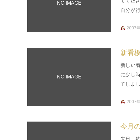
てくださ
NO IMAGE
自分が
次にい
2007
新看
新しい
に少し
NO IMAGE
了しま
って、
2007
今月の
先日、