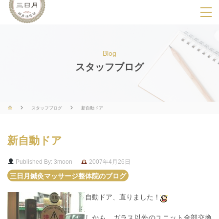
SPメニ
ュ
ー
Blog
展
スタッフブログ
開
用
ボ
スタッフブログ
新自動ドア
タ
ン
新自動ドア
Published By: 3moon
2007年4月26日
三日月鍼灸マッサージ整体院のブログ
自動ドア、直りました！
しかも、ガラス以外のユニット全部交換