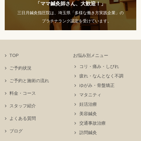
「ママ鍼灸師さん、大歓迎！」
三日月鍼灸指圧院は、埼玉県「多様な働き方実践企業」の
プラチナランク認定を受けています。
TOP
お悩み別メニュー
コリ・痛み・しびれ
ご予約状況
疲れ・なんとなく不調
ご予約と施術の流れ
ゆがみ・骨盤矯正
料金・コース
マタニティ
妊活治療
スタッフ紹介
美容鍼灸
よくある質問
交通事故治療
ブログ
訪問鍼灸