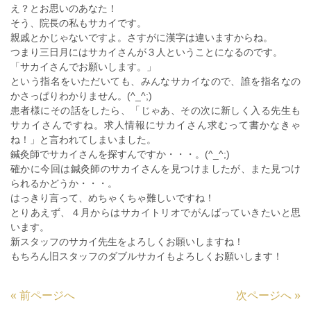
え？とお思いのあなた！
そう、院長の私もサカイです。
親戚とかじゃないですよ。さすがに漢字は違いますからね。
つまり三日月にはサカイさんが３人ということになるのです。
「サカイさんでお願いします。」
という指名をいただいても、みんなサカイなので、誰を指名なの
かさっぱりわかりません。(^_^;)
患者様にその話をしたら、「じゃあ、その次に新しく入る先生も
サカイさんですね。求人情報にサカイさん求むって書かなきゃ
ね！」と言われてしまいました。
鍼灸師でサカイさんを探すんですか・・・。(^_^;)
確かに今回は鍼灸師のサカイさんを見つけましたが、また見つけ
られるかどうか・・・。
はっきり言って、めちゃくちゃ難しいですね！
とりあえず、４月からはサカイトリオでがんばっていきたいと思
います。
新スタッフのサカイ先生をよろしくお願いしますね！
もちろん旧スタッフのダブルサカイもよろしくお願いします！
«
前ページへ
次ページへ
»