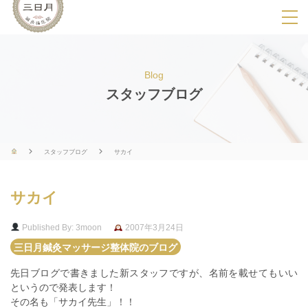
SPメニ
ュ
ー
Blog
展
スタッフブログ
開
用
ボ
スタッフブログ
サカイ
タ
ン
サカイ
Published By: 3moon
2007年3月24日
三日月鍼灸マッサージ整体院のブログ
先日ブログで書きました新スタッフですが、名前を載せてもいい
というので発表します！
その名も「サカイ先生」！！