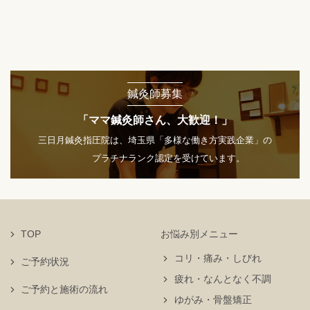
鍼灸師募集
「ママ鍼灸師さん、大歓迎！」
三日月鍼灸指圧院は、埼玉県「多様な働き方実践企業」の
プラチナランク認定を受けています。
TOP
お悩み別メニュー
コリ・痛み・しびれ
ご予約状況
疲れ・なんとなく不調
ご予約と施術の流れ
ゆがみ・骨盤矯正