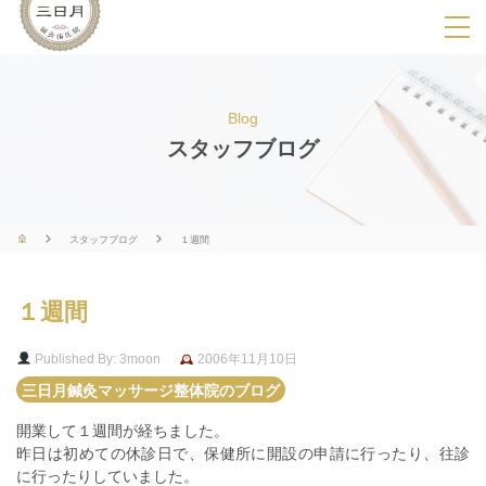
SPメニ
ュ
ー
Blog
展
スタッフブログ
開
用
ボ
スタッフブログ
１週間
タ
ン
１週間
Published By: 3moon
2006年11月10日
三日月鍼灸マッサージ整体院のブログ
開業して１週間が経ちました。
昨日は初めての休診日で、保健所に開設の申請に行ったり、往診
に行ったりしていました。