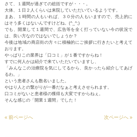
さて、１週間が過ぎての総括ですが・・・。
大体、１日２人くらいは来院していただいているようです。
まあ、１時間の人もいれば、３０分の人もいますので、売上的に
はそう多くはないんですけどね。(^_^;)
でも、開業して１週間で、広告等を全く打っていない今の状況で
は、良い方なのではないでしょうか？
今後は地域の商店街の方々に積極的にご挨拶に行きたいと考えて
おります。
やっぱりこの業界は「口コミ」が１番ですからね！
すでに何人かは紹介で来ていただいていますし、
「みんなこの治療院を気にしてるから、良かったら紹介してあげ
るわ。」
という患者さんも数名いました。
やはり人との繋がりが一番だなぁと考えさせられます。
口コミがないと患者様の獲得も大変ですからねぇ。
そんな感じの「開業１週間」でした！
«
前ページへ
次ページへ
»