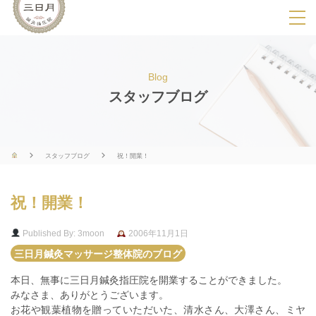
SPメニ
ュ
ー
Blog
展
スタッフブログ
開
用
ボ
スタッフブログ
祝！開業！
タ
ン
祝！開業！
Published By: 3moon
2006年11月1日
三日月鍼灸マッサージ整体院のブログ
本日、無事に三日月鍼灸指圧院を開業することができました。
みなさま、ありがとうございます。
お花や観葉植物を贈っていただいた、清水さん、大澤さん、ミヤ