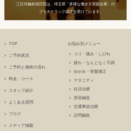
三日月鍼灸指圧院は、埼玉県「多様な働き方実践企業」の
プラチナランク認定を受けています。
TOP
お悩み別メニュー
コリ・痛み・しびれ
ご予約状況
疲れ・なんとなく不調
ご予約と施術の流れ
ゆがみ・骨盤矯正
料金・コース
マタニティ
妊活治療
スタッフ紹介
美容鍼灸
よくある質問
交通事故治療
ブログ
訪問鍼灸
メディア掲載