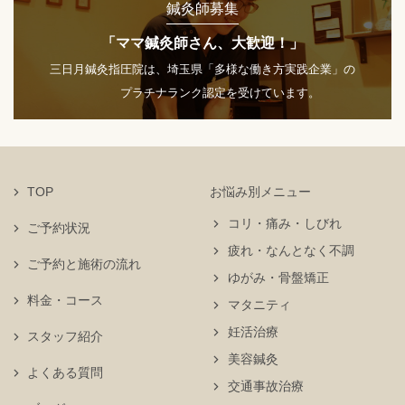
鍼灸師募集
「ママ鍼灸師さん、大歓迎！」
三日月鍼灸指圧院は、埼玉県「多様な働き方実践企業」の
プラチナランク認定を受けています。
TOP
お悩み別メニュー
コリ・痛み・しびれ
ご予約状況
疲れ・なんとなく不調
ご予約と施術の流れ
ゆがみ・骨盤矯正
料金・コース
マタニティ
妊活治療
スタッフ紹介
美容鍼灸
よくある質問
交通事故治療