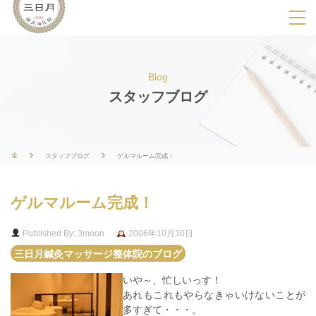
SPメニ
ュ
ー
Blog
展
スタッフブログ
開
用
ボ
スタッフブログ
ゲルマルーム完成！
タ
ン
ゲルマルーム完成！
Published By: 3moon
2006年10月30日
三日月鍼灸マッサージ整体院のブログ
いや～、忙しいっす！
あれもこれもやらなきゃいけないことが
多すぎて・・・。