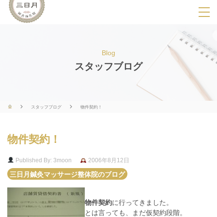
SPメニ
ュ
ー
Blog
展
スタッフブログ
開
用
ボ
スタッフブログ
物件契約！
タ
ン
物件契約！
Published By: 3moon
2006年8月12日
三日月鍼灸マッサージ整体院のブログ
物件契約
に行ってきました。
とは言っても、まだ仮契約段階。