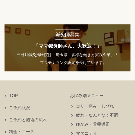
鍼灸師募集
「ママ鍼灸師さん、大歓迎！」
三日月鍼灸指圧院は、埼玉県「多様な働き方実践企業」の
プラチナランク認定を受けています。
TOP
お悩み別メニュー
コリ・痛み・しびれ
ご予約状況
疲れ・なんとなく不調
ご予約と施術の流れ
ゆがみ・骨盤矯正
料金・コース
マタニティ