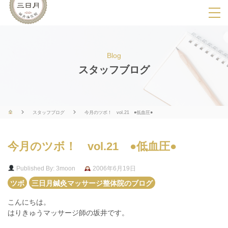
SPメニ
ュ
ー
Blog
展
スタッフブログ
開
用
ボ
スタッフブログ
今月のツボ！ vol.21 ●低血圧●
タ
ン
今月のツボ！ vol.21 ●低血圧●
Published By: 3moon
2006年6月19日
ツボ
三日月鍼灸マッサージ整体院のブログ
こんにちは。
はりきゅうマッサージ師の坂井です。