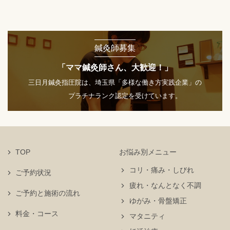
鍼灸師募集
「ママ鍼灸師さん、大歓迎！」
三日月鍼灸指圧院は、埼玉県「多様な働き方実践企業」の
プラチナランク認定を受けています。
TOP
お悩み別メニュー
コリ・痛み・しびれ
ご予約状況
疲れ・なんとなく不調
ご予約と施術の流れ
ゆがみ・骨盤矯正
料金・コース
マタニティ