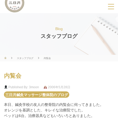
SPメニ
ュ
ー
Blog
展
スタッフブログ
開
用
ボ
スタッフブログ
内覧会
タ
ン
内覧会
Published By: 3moon
2006年5月28日
三日月鍼灸マッサージ整体院のブログ
本日、鍼灸学校の友人の整骨院の内覧会に伺ってきました。
オレンジを基調とした、キレイな治療院でした。
ベッドは6台。治療器具などもいろいろとありました。