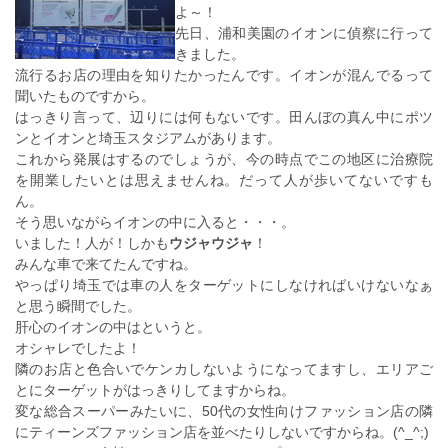
よ～！
先日、浦和美園のイオンに偵察に行って
きました。
流行るお店の理由を知りたかったんです。イオンが混んでるって
聞いたものですから。
はっきり言って、辺りには何もないです。田んぼの真ん中にポツ
ンとイオンと埼玉スタジアムがあります。
これから発展はするのでしょうが、今の時点でこの地区に治療院
を開業したいとは思えませんね。だって人が歩いてないですも
ん。
そう思いながらイオンの中に入ると・・・。
いました！人が！しかも
ウジャウジャ
！
みんな車で来てたんですね。
やっぱり埼玉では車の人をターゲットにしなければいけないなぁ
と思う瞬間でした。
肝心のイオンの中はというと。
オシャレでしたよ！
隣のお店と色合いでケンカしないようになってますし、エリアご
とにターゲットがはっきりしてますからね。
変な総合スーパーみたいに、50代の女性向けファッション店の隣
にティーンズファッション店を並べたりしないですからね。(^_^;)