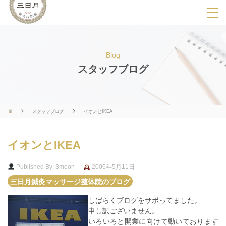
SPメニ
ュ
ー
Blog
展
スタッフブログ
開
用
ボ
スタッフブログ
イオンとIKEA
タ
ン
イオンとIKEA
Published By: 3moon
2006年5月11日
三日月鍼灸マッサージ整体院のブログ
しばらくブログをサボってました。
申し訳ございません。
いろいろと開業に向けて動いております