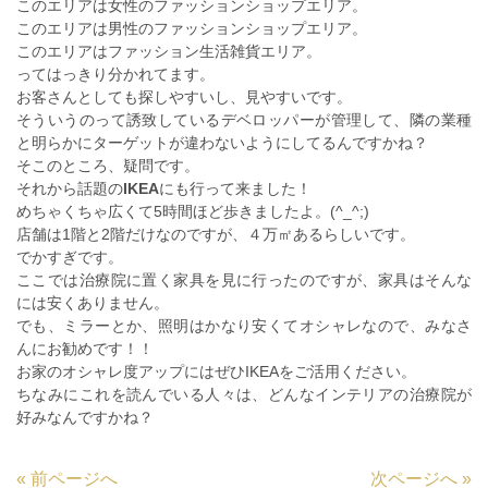
このエリアは女性のファッションショップエリア。
このエリアは男性のファッションショップエリア。
このエリアはファッション生活雑貨エリア。
ってはっきり分かれてます。
お客さんとしても探しやすいし、見やすいです。
そういうのって誘致しているデベロッパーが管理して、隣の業種
と明らかにターゲットが違わないようにしてるんですかね？
そこのところ、疑問です。
それから話題の
IKEA
にも行って来ました！
めちゃくちゃ広くて5時間ほど歩きましたよ。(^_^;)
店舗は1階と2階だけなのですが、４万㎡あるらしいです。
でかすぎです。
ここでは治療院に置く家具を見に行ったのですが、家具はそんな
には安くありません。
でも、ミラーとか、照明はかなり安くてオシャレなので、みなさ
んにお勧めです！！
お家のオシャレ度アップにはぜひIKEAをご活用ください。
ちなみにこれを読んでいる人々は、どんなインテリアの治療院が
好みなんですかね？
«
前ページへ
次ページへ
»