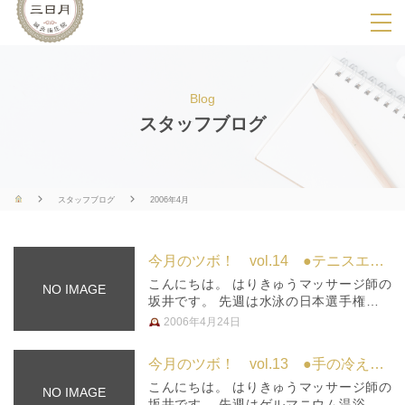
SPメニ
ュ
ー
Blog
展
スタッフブログ
開
用
ボ
スタッフブログ
2006年4月
タ
ン
今月のツボ！ vol.14 ●テニスエルボー●
こんにちは。 はりきゅうマッサージ師の
NO IMAGE
坂井です。 先週は水泳の日本選手権があ
りました。 北島選手が負けたりしたの
2006年4月24日
で、ご存知の方も多いのでは？ 実は私、
以前に水泳選手のトレーナーをやったこと
今月のツボ！ vol.13 ●手の冷え性●
もあります。 その選手は毎年、日…
こんにちは。 はりきゅうマッサージ師の
NO IMAGE
坂井です。 先週はゲルマニウム温浴に行