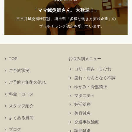
「ママ鍼灸師さん、大歓迎！」
三日月鍼灸指圧院は、埼玉県「多様な働き方実践企業」の
プラチナランク認定を受けています。
TOP
お悩み別メニュー
コリ・痛み・しびれ
ご予約状況
疲れ・なんとなく不調
ご予約と施術の流れ
ゆがみ・骨盤矯正
料金・コース
マタニティ
妊活治療
スタッフ紹介
美容鍼灸
よくある質問
交通事故治療
ブログ
訪問鍼灸