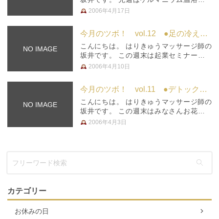
ってきました。 ここ最近、流行っている
2006年4月17日
ゲルマですが、 私も今度開業する自分の
治療院に導入したいと思い、 ゲルマニウ
今月のツボ！ vol.12 ●足の冷え性●
ム温浴に行ってきました。 手足…
こんにちは。 はりきゅうマッサージ師の
NO IMAGE
坂井です。 この週末は起業セミナーとい
うものに参加してまいりました。 みなさ
2006年4月10日
ん起業に向けていろいろと考えているよう
で、 かなり刺激を受けました。 私も開業
今月のツボ！ vol.11 ●デトックス●
に向けてがんばらねば！という…
こんにちは。 はりきゅうマッサージ師の
NO IMAGE
坂井です。 この週末はみなさんお花見で
したか？ 私はタイミングが合わず、ゆっ
2006年4月3日
くりお花見は出来ませんでしたが、 公園
の近くを通った時に、「春だなぁ」と見と
れてしまいました。 さて週末は…
カテゴリー
お休みの日