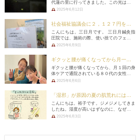
代蓮の里に行ってきました。この光はなん
でしょう？静かに静かに点滅する小さな
2025年6月12日
光。 5月に放流した幼虫が成長し、この幻
想的な美しさを見せてくれています。平成
社会福祉協議会に２，１２７円を寄附させて頂きました☆
22年に「彩の国景観賞」を受賞…
こんにちは。三日月です。 三日月鍼灸指
圧院では、施術の際、使い捨てのフェイス
ペーパーの代わりに手ぬぐいを使用してお
2025年6月9日
りますが、患者様ご自身のハンカチやタオ
ルをご持参頂くと、環境保全にご協力頂い
ギクッと腰が痛くなってから月一回ご来院の方から推薦文を頂きました！
たとしまして、頂戴した施術料か…
ギクッと腰が痛くなってから、月１回の身
体ケアで通院されている８０代の女性に、
推薦文を頂きましたのでご紹介いたしま
2025年6月6日
す。「心配は無くお任せしますて感じで
す」「安心した日々を過ごせる」と、嬉し
「湿邪」が原因の夏の肌荒れには「手三里」のツボ
い言葉をありがとうございます！とっ…
こんにちは。裕子です。ジメジメしてきま
したね。湿度が高いはずなのに、なぜか肌
が荒れるこの季節。どうしてでしょうか？
2025年6月3日
じとじとした外気に反応してカラダの内側
には水分が溜まり、お肌は乾燥して夏の肌
荒れがすすみます。エアコンの…