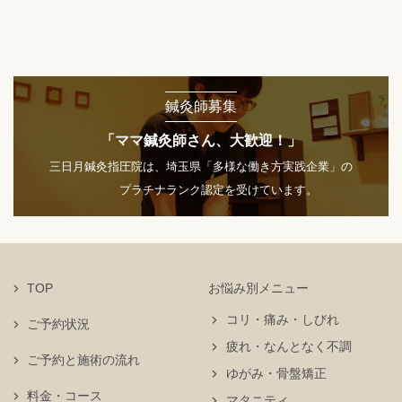
鍼灸師募集
「ママ鍼灸師さん、大歓迎！」
三日月鍼灸指圧院は、埼玉県「多様な働き方実践企業」の
プラチナランク認定を受けています。
TOP
お悩み別メニュー
コリ・痛み・しびれ
ご予約状況
疲れ・なんとなく不調
ご予約と施術の流れ
ゆがみ・骨盤矯正
料金・コース
マタニティ