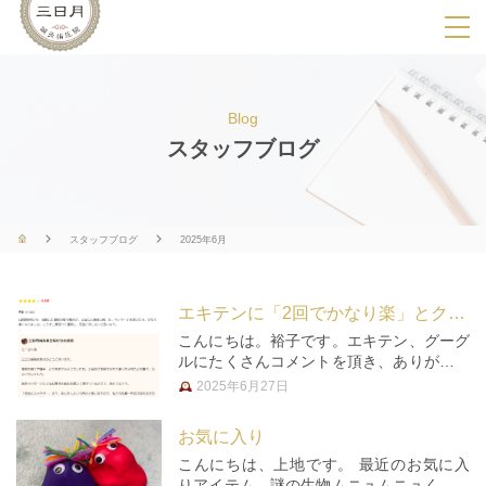
SPメニ
ュ
ー
Blog
展
スタッフブログ
開
用
ボ
スタッフブログ
2025年6月
タ
ン
エキテンに「2回でかなり楽」とクチコミを頂きました☆
こんにちは。裕子です。エキテン、グーグ
ルにたくさんコメントを頂き、ありがとう
ございます。順番にご紹介して行きます
2025年6月27日
ね。コメントをいただけると、とても励み
になり、「またがんばろう！！」という気
お気に入り
持ちになります。 「エキテン」に…
こんにちは、上地です。 最近のお気に入
りアイテム、謎の生物ムニュムニュくん。