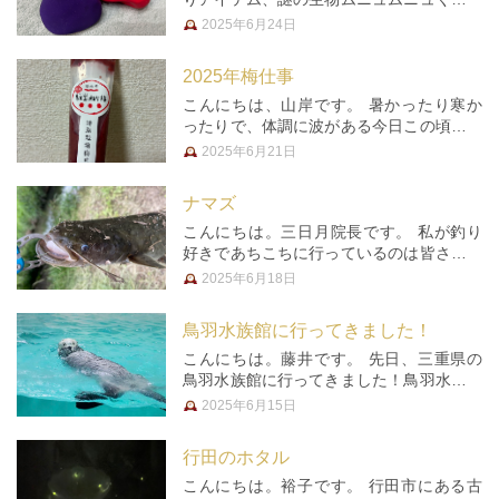
なんともいえない感触で、ずっと触りたく
2025年6月24日
なる子たち。ムニュムニュしすぎてムラサ
キくんは破けてしまい中身が飛び出てきて
2025年梅仕事
しまうので、そっと触るだけにな…
こんにちは、山岸です。 暑かったり寒か
ったりで、体調に波がある今日この頃。私
にとって身体を整えるには食。旬の食材の
2025年6月21日
力は大きいです。 ということで、今年も
梅仕事。また梅シロップを作りました。炭
ナマズ
酸水で割って飲むのがメインでし…
こんにちは。三日月院長です。 私が釣り
好きであちこちに行っているのは皆さんご
存じのとおりです。 でも最近、遠くまで
2025年6月18日
行くのがおっくうになって来たなぁと思う
年頃。 近くで釣れるの無いかなぁと思っ
鳥羽水族館に行ってきました！
ていたら、友達にナマズ釣りをお…
こんにちは。藤井です。 先日、三重県の
鳥羽水族館に行ってきました！鳥羽水族館
は約1200種類の生き物達が暮らしている
2025年6月15日
そうです(・∀・) 真っ青で自分の目の方が
バグったのかな？と思うようなザリガニが
行田のホタル
いたり、今では日本で鳥羽…
こんにちは。裕子です。 行田市にある古